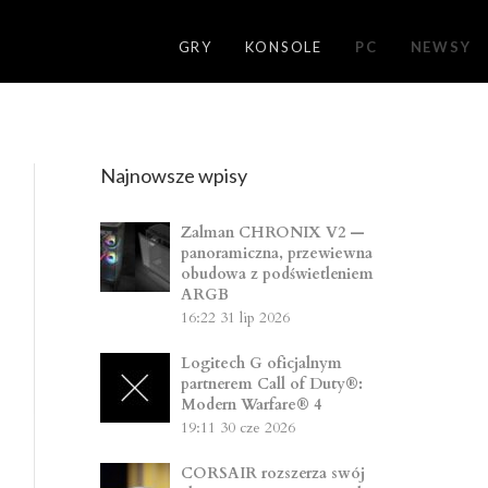
GRY
KONSOLE
PC
NEWSY
Najnowsze wpisy
Zalman CHRONIX V2 —
panoramiczna, przewiewna
obudowa z podświetleniem
ARGB
16:22
31 lip 2026
Logitech G oficjalnym
partnerem Call of Duty®:
Modern Warfare® 4
19:11
30 cze 2026
CORSAIR rozszerza swój