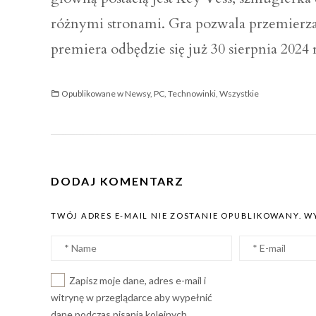
różnymi stronami. Gra pozwala przemierzać 
premiera odbędzie się już 30 sierpnia 2024 
Opublikowane w
Newsy
,
PC
,
Technowinki
,
Wszystkie
DODAJ KOMENTARZ
TWÓJ ADRES E-MAIL NIE ZOSTANIE OPUBLIKOWANY.
WY
Nazwa
Email
*
*
Zapisz moje dane, adres e-mail i
witrynę w przeglądarce aby wypełnić
dane podczas pisania kolejnych