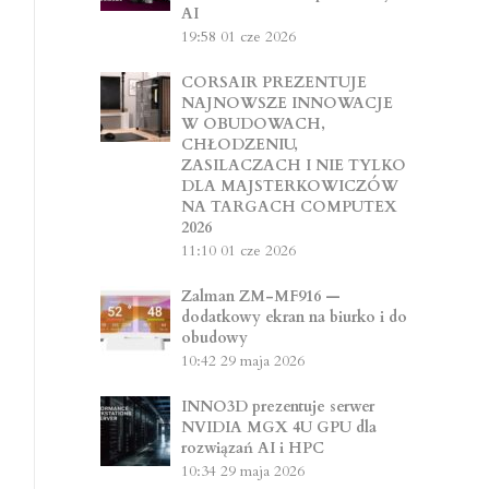
AI
19:58
01 cze 2026
CORSAIR PREZENTUJE
NAJNOWSZE INNOWACJE
W OBUDOWACH,
CHŁODZENIU,
ZASILACZACH I NIE TYLKO
DLA MAJSTERKOWICZÓW
NA TARGACH COMPUTEX
2026
11:10
01 cze 2026
Zalman ZM-MF916 —
dodatkowy ekran na biurko i do
obudowy
10:42
29 maja 2026
INNO3D prezentuje serwer
NVIDIA MGX 4U GPU dla
rozwiązań AI i HPC
10:34
29 maja 2026