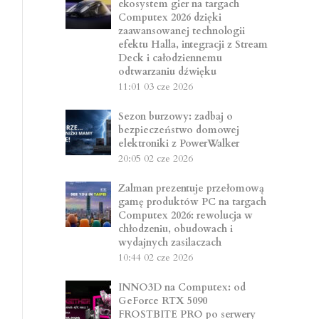
ekosystem gier na targach
Computex 2026 dzięki
zaawansowanej technologii
efektu Halla, integracji z Stream
Deck i całodziennemu
odtwarzaniu dźwięku
11:01
03 cze 2026
Sezon burzowy: zadbaj o
bezpieczeństwo domowej
elektroniki z PowerWalker
20:05
02 cze 2026
Zalman prezentuje przełomową
gamę produktów PC na targach
Computex 2026: rewolucja w
chłodzeniu, obudowach i
wydajnych zasilaczach
10:44
02 cze 2026
INNO3D na Computex: od
GeForce RTX 5090
FROSTBITE PRO po serwery