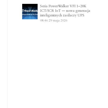
Seria PowerWalker VFI 1–20K
ICT/ICR IoT — nowa generacja
inteligentnych zasilaczy UPS
08:46
29 maja 2026