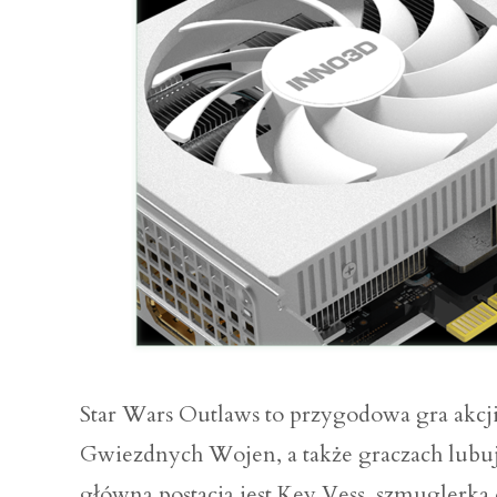
Star Wars Outlaws to przygodowa gra akcji 
Gwiezdnych Wojen, a także graczach lubuj
główną postacią jest Key Vess, szmuglerka