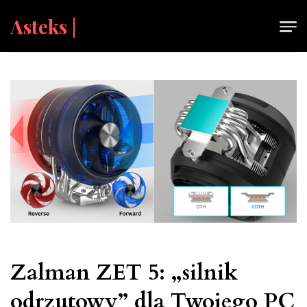
Skip
Asteks |
to
content
Zalman ZET 5: „silnik
odrzutowy” dla Twojego PC