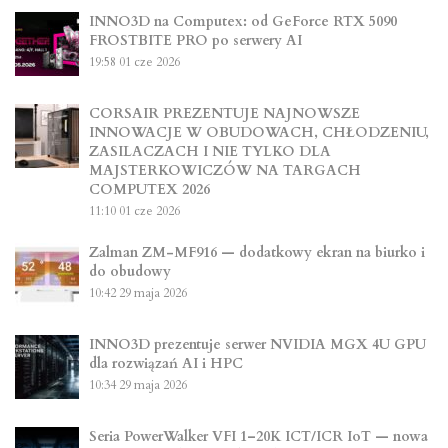
INNO3D na Computex: od GeForce RTX 5090
FROSTBITE PRO po serwery AI
19:58
01 cze 2026
CORSAIR PREZENTUJE NAJNOWSZE
INNOWACJE W OBUDOWACH, CHŁODZENIU,
ZASILACZACH I NIE TYLKO DLA
MAJSTERKOWICZÓW NA TARGACH
COMPUTEX 2026
11:10
01 cze 2026
Zalman ZM-MF916 — dodatkowy ekran na biurko i
do obudowy
10:42
29 maja 2026
INNO3D prezentuje serwer NVIDIA MGX 4U GPU
dla rozwiązań AI i HPC
10:34
29 maja 2026
Seria PowerWalker VFI 1–20K ICT/ICR IoT — nowa