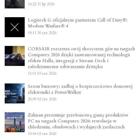
16:22
31 lip 2026
Logitech G oficjalnym partnerem Call of Duty®:
Modern Warfare® 4
19:11
30 cze 2026
CORSAIR rozszerza swój ekosystem gier na targach
Computex 2026 dzięki zaawansowanej technologii
efektu Halla, integracji z Stream Deck i
całodziennemu odtwarzaniu dźwięku
11:01
03 cze 2026
Sezon burzowy: zadbaj o bezpieczeństwo domowej
elektroniki z PowerWalker
20:05
02 cze 2026
Zalman prezentuje przełomową gamę produktów
PC na targach Computex 2026: rewolucja w
chłodzeniu, obudowach i wydajnych zasilaczach
10:44
02 cze 2026