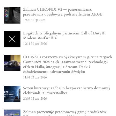
Zalman CHRONIX V2 — panoramiczna,
przewiewna obudowa z podświetleniem ARGB
16:22
31 lip 2026
Logitech G oficjalnym partnerem Call of Duty®:
Modern Warfare® 4
19:11
30 cze 2026
CORSAIR rozszerza swój ekosystem gier na targach
Computex 2026 dzięki zaawansowanej technologii
efektu Halla, integracji z Stream Deck i
całodziennemu odtwarzaniu dźwięku
11:01
03 cze 2026
Sezon burzowy: zadbaj o bezpieczeństwo domowej
elektroniki z PowerWalker
20:05
02 cze 2026
Zalman prezentuje przełomową gamę produktów