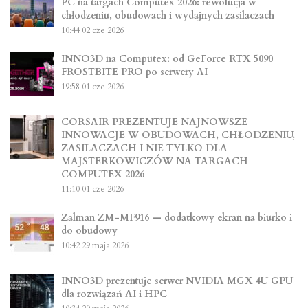
PC na targach Computex 2026: rewolucja w
chłodzeniu, obudowach i wydajnych zasilaczach
10:44
02 cze 2026
INNO3D na Computex: od GeForce RTX 5090
FROSTBITE PRO po serwery AI
19:58
01 cze 2026
CORSAIR PREZENTUJE NAJNOWSZE
INNOWACJE W OBUDOWACH, CHŁODZENIU,
ZASILACZACH I NIE TYLKO DLA
MAJSTERKOWICZÓW NA TARGACH
COMPUTEX 2026
11:10
01 cze 2026
Zalman ZM-MF916 — dodatkowy ekran na biurko i
do obudowy
10:42
29 maja 2026
INNO3D prezentuje serwer NVIDIA MGX 4U GPU
dla rozwiązań AI i HPC