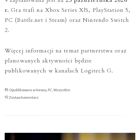
4
zaplanowana jest na
23 października 2026
r.
Gra trafi na Xbox Series X|S, PlayStation 5,
PC (Battle.net i Steam) oraz Nintendo Switch
2.
Więcej informacji na temat partnerstwa oraz
planowanych aktywności będzie
publikowanych w kanałach Logitech G.
Opublikowane w
Newsy
,
PC
,
Wszystkie
Logitech
Zostaw komentarz
G
oficjalnym
partnerem
Call
of