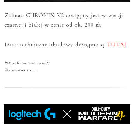
Zalman CHRONIX V2 dostępny jest w wersji
czarnej i białej w cenie od ok. 200 zł.
Dane techniczne obudowy dostępne są
TUTAJ
.
Opublikowane w
Newsy
,
PC
Zalman
Zostaw komentarz
CHRONIX
V2
—
panoramiczna,
przewiewna
obudowa
z
podświetleniem