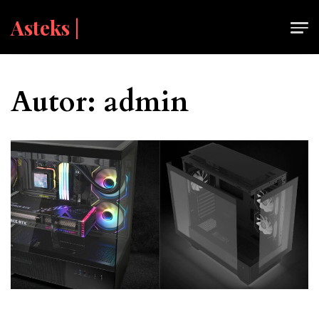
Skip
Asteks |
to
content
Autor:
admin