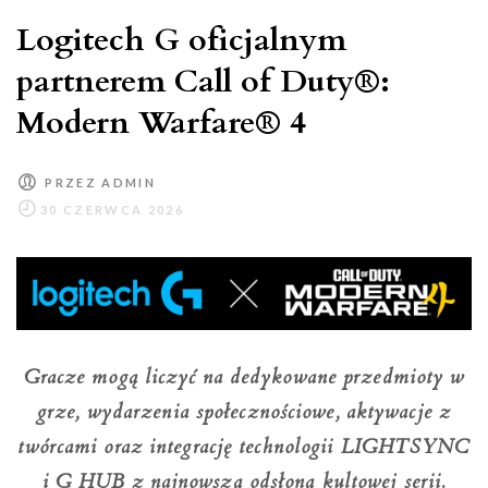
ARGB
Logitech G oficjalnym
partnerem Call of Duty®:
Modern Warfare® 4
PRZEZ
ADMIN
Gracze mogą liczyć na dedykowane przedmioty w
grze, wydarzenia społecznościowe, aktywacje z
twórcami oraz integrację technologii LIGHTSYNC
i G HUB z najnowszą odsłoną kultowej serii.