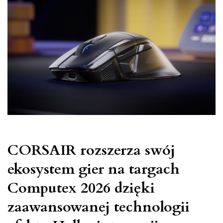
Duty®:
Modern
Warfare®
4
CORSAIR rozszerza swój
ekosystem gier na targach
Computex 2026 dzięki
zaawansowanej technologii