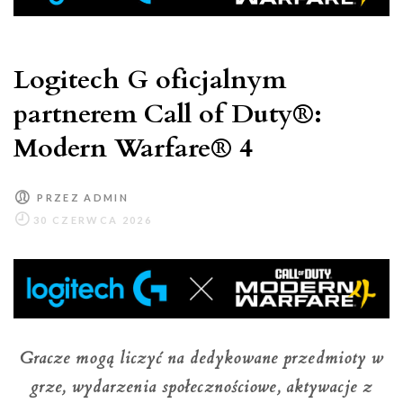
z
podświetleniem
ARGB
Logitech G oficjalnym
partnerem Call of Duty®:
Modern Warfare® 4
PRZEZ
ADMIN
Gracze mogą liczyć na dedykowane przedmioty w
grze, wydarzenia społecznościowe, aktywacje z