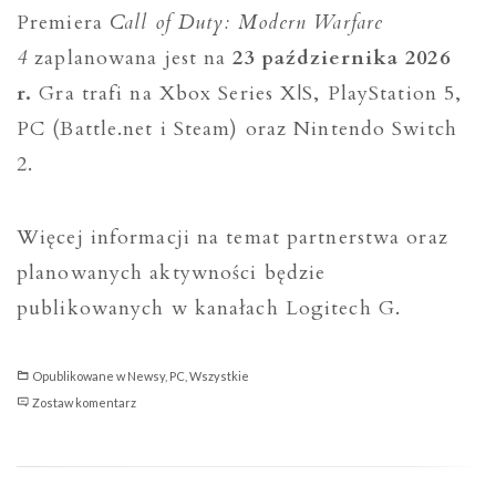
Premiera
Call of Duty: Modern Warfare
4
zaplanowana jest na
23 października 2026
r.
Gra trafi na Xbox Series X|S, PlayStation 5,
PC (Battle.net i Steam) oraz Nintendo Switch
2.
Więcej informacji na temat partnerstwa oraz
planowanych aktywności będzie
publikowanych w kanałach Logitech G.
Opublikowane w
Newsy
,
PC
,
Wszystkie
Logitech
Zostaw komentarz
G
oficjalnym
partnerem