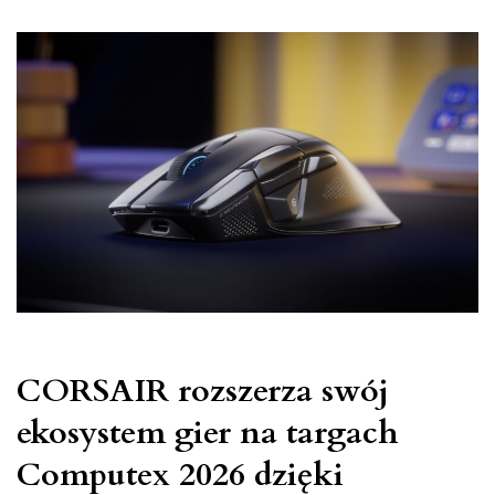
Call
of
Duty®:
Modern
Warfare®
4
CORSAIR rozszerza swój
ekosystem gier na targach
Computex 2026 dzięki