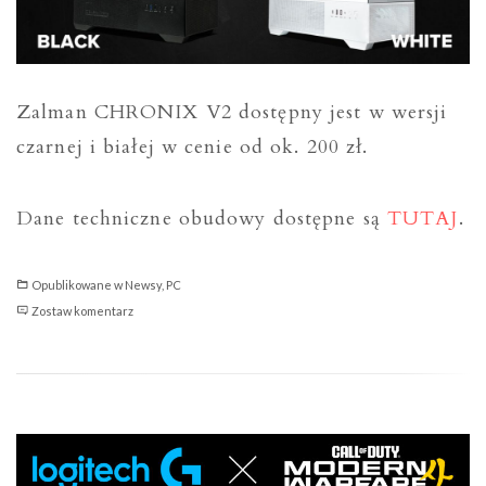
Zalman CHRONIX V2 dostępny jest w wersji
czarnej i białej w cenie od ok. 200 zł.
Dane techniczne obudowy dostępne są
TUTAJ
.
Opublikowane w
Newsy
,
PC
Zalman
Zostaw komentarz
CHRONIX
V2
—
panoramiczna,
przewiewna
obudowa