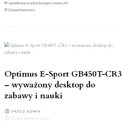
Opublikowane w
Bez kategorii
,
Newsy
,
PC
Delock
Zostaw komentarz
wprowadza
kartę
WLAN
z
obsługą
WiFi
6
i
Optimus E-Sport GB450T-CR3
Bluetooth
5.1
– wyważony desktop do
zabawy i nauki
PRZEZ
ADMIN