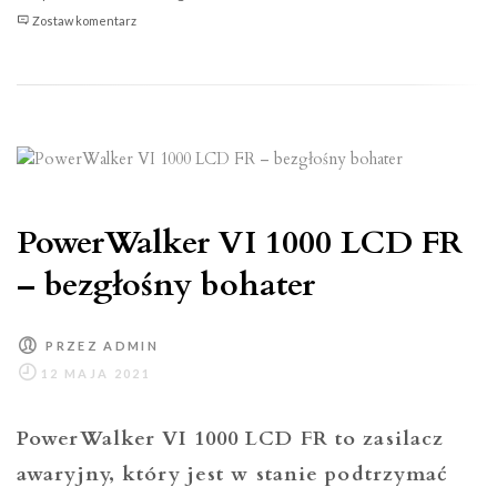
Zalman
Zostaw komentarz
CNPS14X
Duo
–
wydajne
chłodzenie
dwuwieżowe
o
PowerWalker VI 1000 LCD FR
minimalistycznym
designie
– bezgłośny bohater
PRZEZ
ADMIN
PowerWalker VI 1000 LCD FR to zasilacz
awaryjny, który jest w stanie podtrzymać