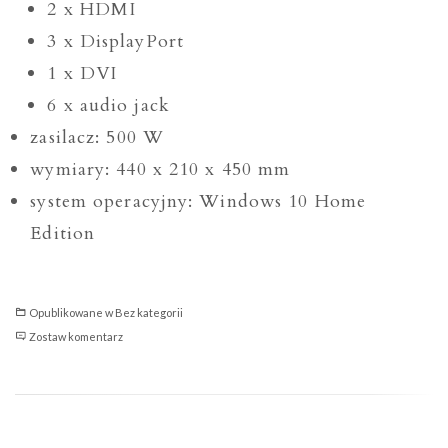
2 x HDMI
3 x DisplayPort
1 x DVI
6 x audio jack
zasilacz: 500 W
wymiary: 440 x 210 x 450 mm
system operacyjny: Windows 10 Home
Edition
Opublikowane w
Bez kategorii
Optimus
Zostaw komentarz
E-
Sport
GB450T-
CR3