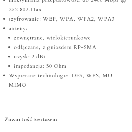
maksymalna przepustowość: do 2400 Mbps @
2×2 802.11ax
szyfrowanie: WEP, WPA, WPA2, WPA3
anteny:
zewnętrzne, wielokierunkowe
odłączane, z gniazdem RP-SMA
uzysk: 2 dBi
impedancja: 50 Ohm
Wspierane technologie: DFS, WPS, MU-
MIMO
Zawartość zestawu: