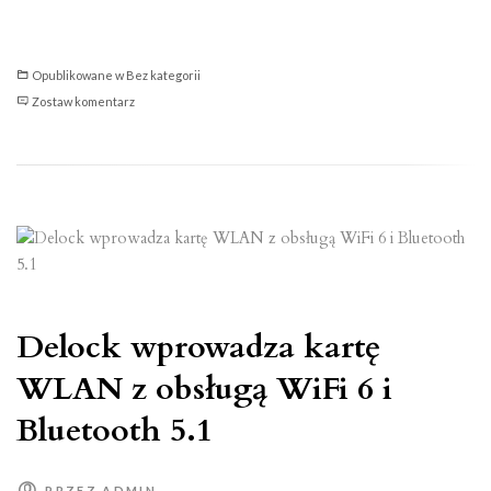
Opublikowane w
Bez kategorii
PowerWalker
Zostaw komentarz
VI
1000
LCD
FR
–
bezgłośny
bohater
Delock wprowadza kartę
WLAN z obsługą WiFi 6 i
Bluetooth 5.1
PRZEZ
ADMIN