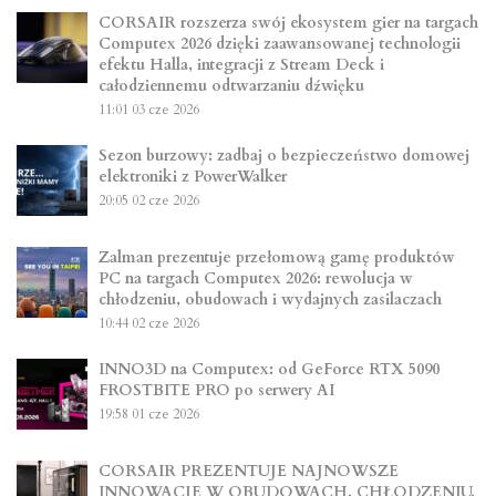
CORSAIR rozszerza swój ekosystem gier na targach
Computex 2026 dzięki zaawansowanej technologii
efektu Halla, integracji z Stream Deck i
całodziennemu odtwarzaniu dźwięku
11:01
03 cze 2026
Sezon burzowy: zadbaj o bezpieczeństwo domowej
elektroniki z PowerWalker
20:05
02 cze 2026
Zalman prezentuje przełomową gamę produktów
PC na targach Computex 2026: rewolucja w
chłodzeniu, obudowach i wydajnych zasilaczach
10:44
02 cze 2026
INNO3D na Computex: od GeForce RTX 5090
FROSTBITE PRO po serwery AI
19:58
01 cze 2026
CORSAIR PREZENTUJE NAJNOWSZE
INNOWACJE W OBUDOWACH, CHŁODZENIU,