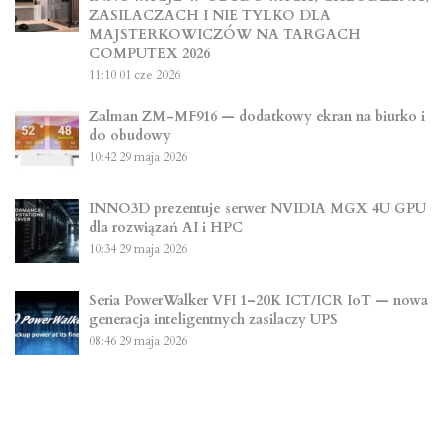
ZASILACZACH I NIE TYLKO DLA
MAJSTERKOWICZÓW NA TARGACH
COMPUTEX 2026
11:10
01 cze 2026
Zalman ZM-MF916 — dodatkowy ekran na biurko i
do obudowy
10:42
29 maja 2026
INNO3D prezentuje serwer NVIDIA MGX 4U GPU
dla rozwiązań AI i HPC
10:34
29 maja 2026
Seria PowerWalker VFI 1–20K ICT/ICR IoT — nowa
generacja inteligentnych zasilaczy UPS
08:46
29 maja 2026