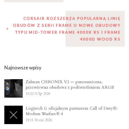
wpisu
CORSAIR ROZSZERZA POPULARNĄ LINIĘ
OBUDÓW Z SERII FRAME O NOWE OBUDOWY
TYPU MID-TOWER FRAME 4000X RS I FRAME
4000D WOOD RS
Najnowsze wpisy
Zalman CHRONIX V2 — panoramiczna,
przewiewna obudowa z podświetleniem ARGB
16:22
31 lip 2026
Logitech G oficjalnym partnerem Call of Duty®:
Modern Warfare® 4
19:11
30 cze 2026