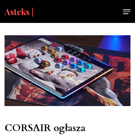
Skip
Asteks |
to
content
CORSAIR ogłasza