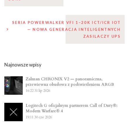
SERIA POWERWALKER VFI 1–20K ICT/ICR IOT
— NOWA GENERACJA INTELIGENTNYCH
ZASILACZY UPS
Najnowsze wpisy
Zalman CHRONIX V2 — panoramiczna,
przewiewna obudowa z podświetleniem ARGB
16:22
31 lip 2026
Logitech G oficjalnym partnerem Call of Duty®:
Modern Warfare® 4
19:11
30 cze 2026