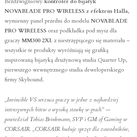
Bezdźwigniowy
kontroler do bijatyk
NOVABLADE PRO WIRELESS z efektem Halla
,
wymienny panel przedni do modelu
NOVABLADE
PRO WIRELESS
oraz podkładka pod mysz dla
graczy
MM300 2XL
z niestrzępiącego się materiału –
wszystkie te produkty wyróżniają się grafiką
inspirowaną bijatyką drużynową studia Quarter Up,
pierwszego wewnętrznego studia deweloperskiego
firmy Skybound.
„Invincible VS wrzuca graczy w jedne z najbardziej
intensywnych bitew o wysoką stawkę w grach” —
powiedział Tobias Brinkmann, SVP i GM of Gaming w
CORSAIR. „CORSAIR buduje sprzęt dla zawodników,