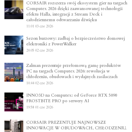
CORSAIR rozszerza swój ekosystem gier na targach
Computex 2026 dzięki zaawansowanej technologii
efektu Halla, integracji z Stream Deck i
całodziennemu odtwarzaniu dźwięku
11:01
03 cze 2026
Sezon burzowy: zadbaj o bezpieczeństwo domowej
elektroniki z PowerWalker
20:05
02 cze 2026
Zalman prezentuje przełomową gamę produktów
PC na targach Computex 2026: rewolucja w
chłodzeniu, obudowach i wydajnych zasilaczach
10:44
02 cze 2026
INNO3D na Computex: od GeForce RTX 5090
FROSTBITE PRO po serwery AI
19:58
01 cze 2026
CORSAIR PREZENTUJE NAJNOWSZE
INNOWACJE W OBUDOWACH, CHŁODZENIU,