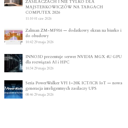
ZASILACZACH I NIE TYLKO DLA
MAJSTERKOWICZÓW NA TARGACH
COMPUTEX 2026
11:10
01 cze 2026
Zalman ZM-MF916 — dodatkowy ekran na biurko i
do obudowy
10:42
29 maja 2026
INNO3D prezentuje serwer NVIDIA MGX 4U GPU
dla rozwiązań AI i HPC
10:34
29 maja 2026
Seria PowerWalker VFI 1–20K ICT/ICR IoT — nowa
generacja inteligentnych zasilaczy UPS
08:46
29 maja 2026