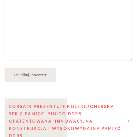
Nawigacja
CORSAIR PREZENTUJE KOLEKCJONERSKĄ
SERIĘ PAMIĘCI SHUGO DDR5.
wpisu
OPATENTOWANA, INNOWACYJNA
KONSTRUKCJA I WYSOKOWYDAJNA PAMIĘĆ
DDR5