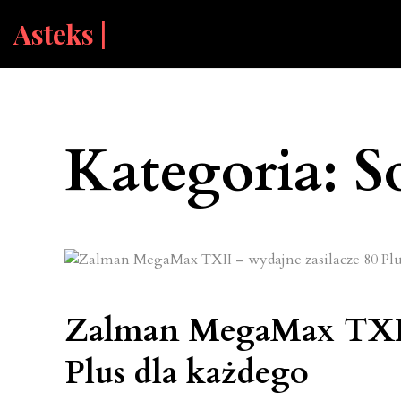
Skip
Asteks |
to
content
Kategoria: S
Zalman MegaMax TXII 
Plus dla każdego