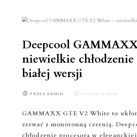
–
wy
za
80
Pl
Deepcool GAMMAXX 
dla
ka
niewielkie chłodzenie
białej wersji
PRZEZ
ADMIN
GAMMAXX GTE V2 White to ukłon w
zerwać z monotonną czernią. Deepc
chłodzenie procesora w eleganckiej,