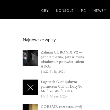
GRY
KONSOLE
PC
NEWSY
Najnowsze wpisy
Zalman CHRONIX V2 —
panoramiczna, przewiewna
obudowa z podświetleniem
ARGB
16:22
31 lip 2026
Logitech G oficjalnym
partnerem Call of Duty®:
Modern Warfare® 4
19:11
30 cze 2026
CORSAIR rozszerza swój