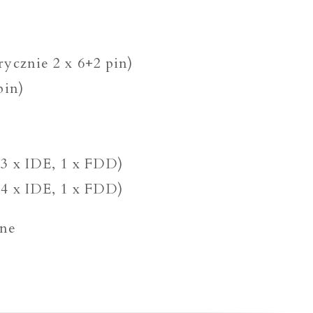
ycznie 2 x 6+2 pin)
pin)
 3 x IDE, 1 x FDD)
 4 x IDE, 1 x FDD)
rne
lman
gaMax
I