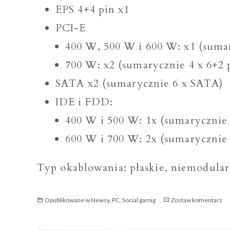
EPS 4+4 pin x1
PCI-E
400 W, 500 W i 600 W: x1 (sumar
700 W: x2 (sumarycznie 4 x 6+2 
SATA x2 (sumarycznie 6 x SATA)
IDE i FDD:
400 W i 500 W: 1x (sumarycznie
600 W i 700 W: 2x (sumarycznie
Typ okablowania: płaskie, niemodula
Za
Opublikowane w
Newsy
,
PC
,
Social gamig
Zostaw komentarz
Me
TXI