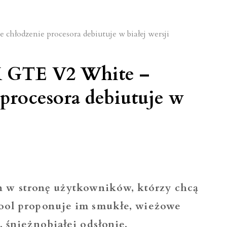
dajne
silacze
us
GTE V2 White –
żdego
 procesora debiutuje w
 stronę użytkowników, którzy chcą
ool proponuje im smukłe, wieżowe
 śnieżnobiałej odsłonie.