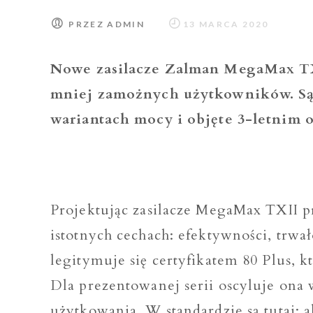
PRZEZ
ADMIN
Nowe zasilacze Zalman MegaMax TXI
mniej zamożnych użytkowników. Są
wariantach mocy i objęte 3-letnim
Projektując zasilacze MegaMax TXII pr
istotnych cechach: efektywności, trwał
legitymuje się certyfikatem 80 Plus, 
Dla prezentowanej serii oscyluje ona
użytkowania. W standardzie są tutaj: 