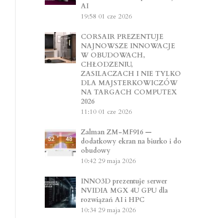
AI
19:58
01 cze 2026
CORSAIR PREZENTUJE
NAJNOWSZE INNOWACJE
W OBUDOWACH,
CHŁODZENIU,
ZASILACZACH I NIE TYLKO
DLA MAJSTERKOWICZÓW
NA TARGACH COMPUTEX
2026
11:10
01 cze 2026
Zalman ZM-MF916 —
dodatkowy ekran na biurko i do
obudowy
10:42
29 maja 2026
INNO3D prezentuje serwer
NVIDIA MGX 4U GPU dla
rozwiązań AI i HPC
10:34
29 maja 2026