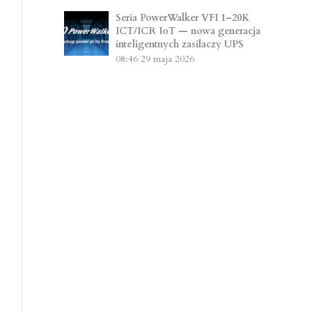
Seria PowerWalker VFI 1–20K
ICT/ICR IoT — nowa generacja
inteligentnych zasilaczy UPS
08:46
29 maja 2026