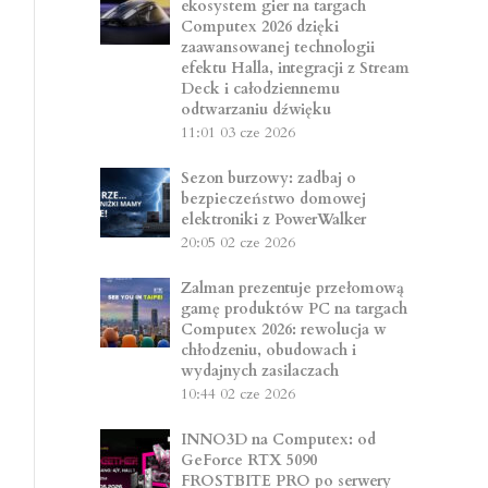
ekosystem gier na targach
Computex 2026 dzięki
zaawansowanej technologii
efektu Halla, integracji z Stream
Deck i całodziennemu
odtwarzaniu dźwięku
11:01
03 cze 2026
Sezon burzowy: zadbaj o
bezpieczeństwo domowej
elektroniki z PowerWalker
20:05
02 cze 2026
Zalman prezentuje przełomową
gamę produktów PC na targach
Computex 2026: rewolucja w
chłodzeniu, obudowach i
wydajnych zasilaczach
10:44
02 cze 2026
INNO3D na Computex: od
GeForce RTX 5090
FROSTBITE PRO po serwery