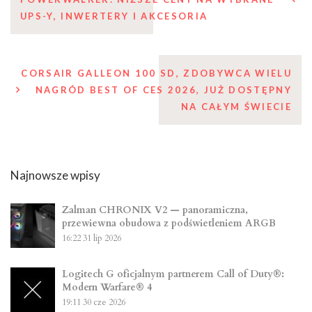
wpisu
UPS-Y, INWERTERY I AKCESORIA
CORSAIR GALLEON 100 SD, ZDOBYWCA WIELU
NAGRÓD BEST OF CES 2026, JUŻ DOSTĘPNY
NA CAŁYM ŚWIECIE
Najnowsze wpisy
Zalman CHRONIX V2 — panoramiczna,
przewiewna obudowa z podświetleniem ARGB
16:22
31 lip 2026
Logitech G oficjalnym partnerem Call of Duty®:
Modern Warfare® 4
19:11
30 cze 2026