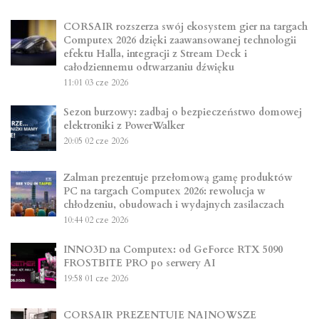
CORSAIR rozszerza swój ekosystem gier na targach
Computex 2026 dzięki zaawansowanej technologii
efektu Halla, integracji z Stream Deck i
całodziennemu odtwarzaniu dźwięku
11:01
03 cze 2026
Sezon burzowy: zadbaj o bezpieczeństwo domowej
elektroniki z PowerWalker
20:05
02 cze 2026
Zalman prezentuje przełomową gamę produktów
PC na targach Computex 2026: rewolucja w
chłodzeniu, obudowach i wydajnych zasilaczach
10:44
02 cze 2026
INNO3D na Computex: od GeForce RTX 5090
FROSTBITE PRO po serwery AI
19:58
01 cze 2026
CORSAIR PREZENTUJE NAJNOWSZE