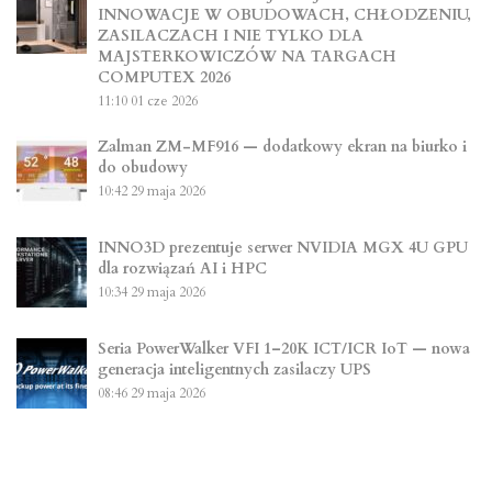
INNOWACJE W OBUDOWACH, CHŁODZENIU,
ZASILACZACH I NIE TYLKO DLA
MAJSTERKOWICZÓW NA TARGACH
COMPUTEX 2026
11:10
01 cze 2026
Zalman ZM-MF916 — dodatkowy ekran na biurko i
do obudowy
10:42
29 maja 2026
INNO3D prezentuje serwer NVIDIA MGX 4U GPU
dla rozwiązań AI i HPC
10:34
29 maja 2026
Seria PowerWalker VFI 1–20K ICT/ICR IoT — nowa
generacja inteligentnych zasilaczy UPS
08:46
29 maja 2026