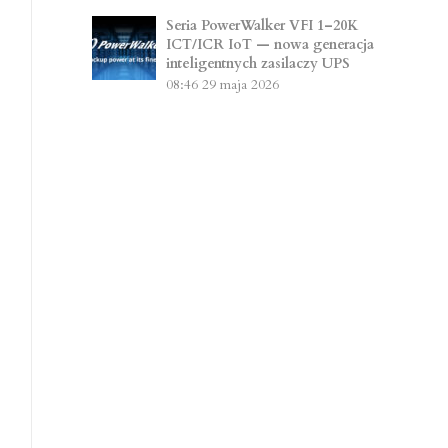
Seria PowerWalker VFI 1–20K
ICT/ICR IoT — nowa generacja
inteligentnych zasilaczy UPS
08:46
29 maja 2026