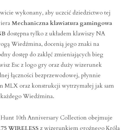
łowicie wykonany, aby uczcić dziedzictwo tej
wiera
Mechaniczna klawiatura gamingowa
GB
dostępna tylko z układem klawiszy NA
drogą Wiedźmina, docenią jego znaki na
dny dostęp do zaklęć zmieniających bieg
wisz Esc z logo gry oraz duży wizerunek
nej łączności bezprzewodowej, płynnie
m MLX oraz konstrukcji wytrzymałej jak sam
dla każdego Wiedźmina.
Hunt 10th Anniversary Collection obejmuje
M75 WIRELESS
z wizerunkiem groźnego Króla