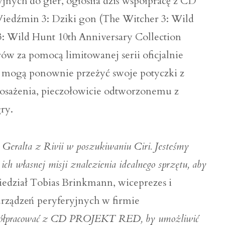
nych do gier, ogłosiła dziś współpracę z CD
iedźmin 3: Dziki gon (The Witcher 3: Wild
: Wild Hunt 10th Anniversary Collection
rów za pomocą limitowanej serii oficjalnie
i mogą ponownie przeżyć swoje potyczki z
sażenia, pieczołowicie odtworzonemu z
ry.
Geralta z Rivii w poszukiwaniu Ciri. Jesteśmy
ch własnej misji znalezienia idealnego sprzętu, aby
edział Tobias Brinkmann, wiceprezes i
rządzeń peryferyjnych w firmie
półpracować z CD PROJEKT RED, by umożliwić