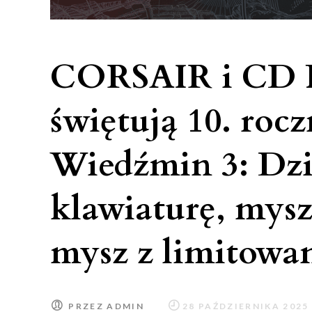
CORSAIR i CD
świętują 10. rocz
Wiedźmin 3: Dzi
klawiaturę, mysz
mysz z limitowan
PRZEZ
ADMIN