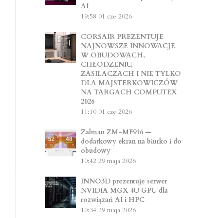
AI
19:58
01 cze 2026
CORSAIR PREZENTUJE
NAJNOWSZE INNOWACJE
W OBUDOWACH,
CHŁODZENIU,
ZASILACZACH I NIE TYLKO
DLA MAJSTERKOWICZÓW
NA TARGACH COMPUTEX
2026
11:10
01 cze 2026
Zalman ZM-MF916 —
dodatkowy ekran na biurko i do
obudowy
10:42
29 maja 2026
INNO3D prezentuje serwer
NVIDIA MGX 4U GPU dla
rozwiązań AI i HPC
10:34
29 maja 2026