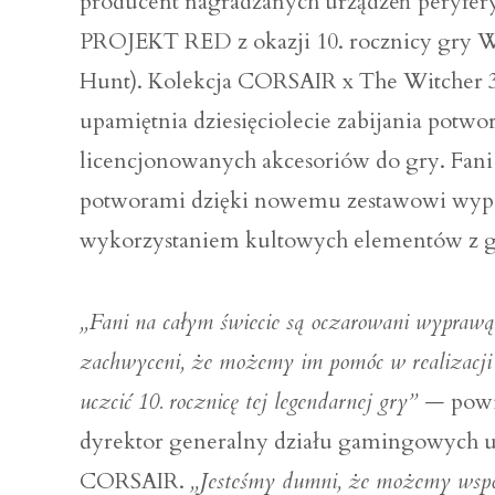
producent nagradzanych urządzeń peryferyj
PROJEKT RED z okazji 10. rocznicy gry W
Hunt). Kolekcja CORSAIR x The Witcher 3
upamiętnia dziesięciolecie zabijania potwo
licencjonowanych akcesoriów do gry. Fan
potworami dzięki nowemu zestawowi wypo
wykorzystaniem kultowych elementów z g
„Fani na całym świecie są oczarowani wyprawą 
zachwyceni, że możemy im pomóc w realizacji i
uczcić 10. rocznicę tej legendarnej gry” —
powi
dyrektor generalny działu gamingowych u
CORSAIR.
„Jesteśmy dumni, że możemy ws