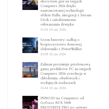
ekosystem gier na targach
Computex 2026 dzięki
zaawansowanej technologii
efektu Halla, integracji z Stream
Deck i całodziennemu
odtwarzaniu dźwięku
11:01
03 cze 2026
Sezon burzowy: zadbaj o
bezpieczeństwo domowej
elektroniki z PowerWalker
20:05
02 cze 2026
Zalman prezentuje przełomową
gamę produktów PC na targach
Computex 2026: rewolucja w
chłodzeniu, obudowach i
wydajnych zasilaczach
10:44
02 cze 2026
INNO3D na Computex: od
GeForce RTX 5090
FROSTBITE PRO po serwery