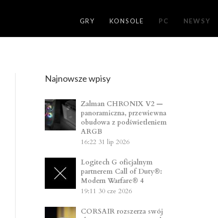
GRY
KONSOLE
PC
NEWSY
Najnowsze wpisy
Zalman CHRONIX V2 —
panoramiczna, przewiewna
obudowa z podświetleniem
ARGB
16:22
31 lip 2026
Logitech G oficjalnym
partnerem Call of Duty®:
Modern Warfare® 4
19:11
30 cze 2026
CORSAIR rozszerza swój