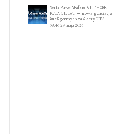
Seria PowerWalker VFI 1–20K
ICT/ICR IoT — nowa generacja
inteligentnych zasilaczy UPS
08:46
29 maja 2026