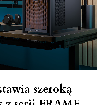
tawia szeroką
 z serii FRAME