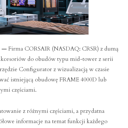
r. —
Firma CORSAIR (NASDAQ: CRSR) z dumą
 akcesoriów do obudów typu mid-tower z serii
ędzie Configurator z wizualizacją w czasie
sować istniejącą obudowę FRAME 4000D lub
ymi częściami.
owanie z różnymi częściami, a przydatna
ółowe informacje na temat funkcji każdego