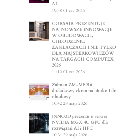
AI
19:58
01 cze 2026
CORSAIR PREZENTUJE
NAJNOWSZE INNOWACJE
W OBUDOWACH,
CHŁODZENIU,
ZASILACZACH I NIE TYLKO
DLA MAJSTERKOWICZÓW
NA TARGACH COMPUTEX
2026
11:10
01 cze 2026
Zalman ZM-MF916 —
dodatkowy ekran na biurko i do
obudowy
10:42
29 maja 2026
INNO3D prezentuje serwer
NVIDIA MGX 4U GPU dla
rozwiązań AI i HPC
10:34
29 maja 2026