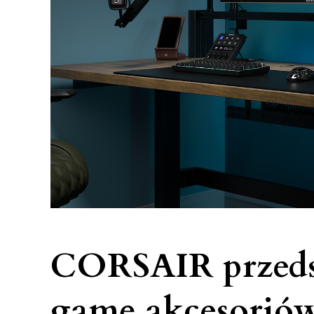
CORSAIR przeds
gamę akcesoriów