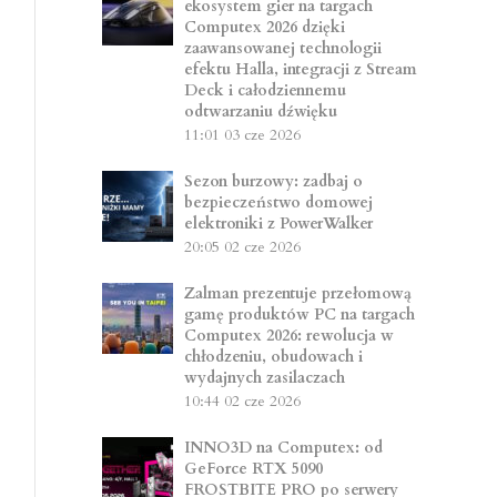
ekosystem gier na targach
Computex 2026 dzięki
zaawansowanej technologii
efektu Halla, integracji z Stream
Deck i całodziennemu
odtwarzaniu dźwięku
11:01
03 cze 2026
Sezon burzowy: zadbaj o
bezpieczeństwo domowej
elektroniki z PowerWalker
20:05
02 cze 2026
Zalman prezentuje przełomową
gamę produktów PC na targach
Computex 2026: rewolucja w
chłodzeniu, obudowach i
wydajnych zasilaczach
10:44
02 cze 2026
INNO3D na Computex: od
GeForce RTX 5090
FROSTBITE PRO po serwery