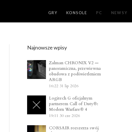
GRY
KONSOLE
PC
NEWSY
Najnowsze wpisy
Zalman CHRONIX V2 —
panoramiczna, przewiewna
obudowa z podświetleniem
ARGB
16:22
31 lip 2026
Logitech G oficjalnym
partnerem Call of Duty®:
Modern Warfare® 4
19:11
30 cze 2026
CORSAIR rozszerza swój