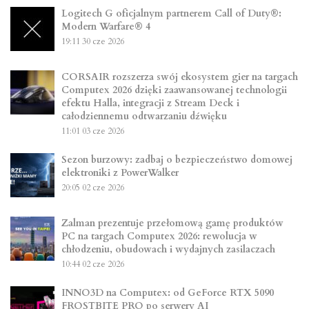
Logitech G oficjalnym partnerem Call of Duty®:
Modern Warfare® 4
19:11
30 cze 2026
CORSAIR rozszerza swój ekosystem gier na targach
Computex 2026 dzięki zaawansowanej technologii
efektu Halla, integracji z Stream Deck i
całodziennemu odtwarzaniu dźwięku
11:01
03 cze 2026
Sezon burzowy: zadbaj o bezpieczeństwo domowej
elektroniki z PowerWalker
20:05
02 cze 2026
Zalman prezentuje przełomową gamę produktów
PC na targach Computex 2026: rewolucja w
chłodzeniu, obudowach i wydajnych zasilaczach
10:44
02 cze 2026
INNO3D na Computex: od GeForce RTX 5090
FROSTBITE PRO po serwery AI