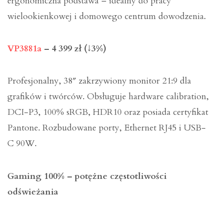
ergonomiczna podstawa – idealny do pracy
wielookienkowej i domowego centrum dowodzenia.
VP3881a
– 4 399 zł (↓3%)
Profesjonalny, 38″ zakrzywiony monitor 21:9 dla
grafików i twórców. Obsługuje hardware calibration,
DCI-P3, 100% sRGB, HDR10 oraz posiada certyfikat
Pantone. Rozbudowane porty, Ethernet RJ45 i USB-
C 90W.
Gaming 100% – potężne częstotliwości
odświeżania