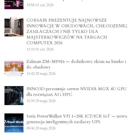
19:58
01 cze 2026
CORSAIR PREZENTUJE NAJNOWSZE
INNOWACJE W OBUDOWACH, CHŁODZENIU,
ZASILACZACH I NIE TYLKO DLA
MAJSTERKOWICZÓW NA TARGACH
COMPUTEX 2026
11:10
01 cze 2026
Zalman ZM-MF916 — dodatkowy ekran na biurko i
do obudowy
10:42
29 maja 2026
INNO3D prezentuje serwer NVIDIA MGX 4U GPU
dla rozwiązań AI i HPC
10:34
29 maja 2026
Seria PowerWalker VFI 1–20K ICT/ICR IoT — nowa
generacja inteligentnych zasilaczy UPS
08:46
29 maja 2026