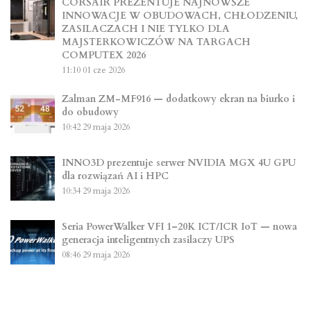
CORSAIR PREZENTUJE NAJNOWSZE
INNOWACJE W OBUDOWACH, CHŁODZENIU,
ZASILACZACH I NIE TYLKO DLA
MAJSTERKOWICZÓW NA TARGACH
COMPUTEX 2026
11:10
01 cze 2026
Zalman ZM-MF916 — dodatkowy ekran na biurko i
do obudowy
10:42
29 maja 2026
INNO3D prezentuje serwer NVIDIA MGX 4U GPU
dla rozwiązań AI i HPC
10:34
29 maja 2026
Seria PowerWalker VFI 1–20K ICT/ICR IoT — nowa
generacja inteligentnych zasilaczy UPS
08:46
29 maja 2026