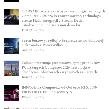
CORSAIR rozszerza swój ekosystem gier na targach
Computex 2026 dzięki zaawansowanej technologii
efektu Halla, integracji z Stream Deck i
całodziennemu odtwarzaniu dźwięku
11:01
03 cze 2026
Sezon burzowy: zadbaj o bezpieczeństwo domowej
elektroniki z PowerWalker
20:05
02 cze 2026
Zalman prezentuje przełomową gamę produktów
PC na targach Computex 2026: rewolucja w
chłodzeniu, obudowach i wydajnych zasilaczach
10:44
02 cze 2026
INNO3D na Computex: od GeForce RTX 5090
FROSTBITE PRO po serwery AI
19:58
01 cze 2026