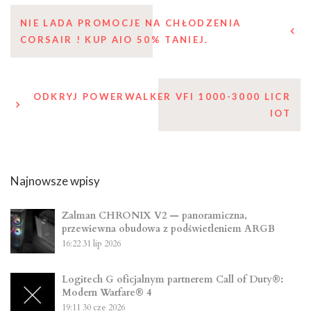
Nawigacja
NIE LADA PROMOCJE NA CHŁODZENIA
CORSAIR ! KUP AIO 50% TANIEJ.
wpisu
ODKRYJ POWERWALKER VFI 1000-3000 LICR
IOT
Najnowsze wpisy
Zalman CHRONIX V2 — panoramiczna,
przewiewna obudowa z podświetleniem ARGB
16:22
31 lip 2026
Logitech G oficjalnym partnerem Call of Duty®:
Modern Warfare® 4
19:11
30 cze 2026