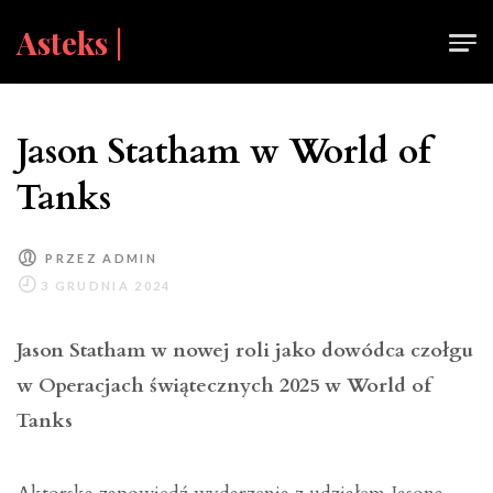
Skip
Asteks |
to
content
Jason Statham w World of
Tanks
PRZEZ
ADMIN
Jason Statham w nowej roli jako dowódca czołgu
w Operacjach świątecznych 2025 w World of
Tanks