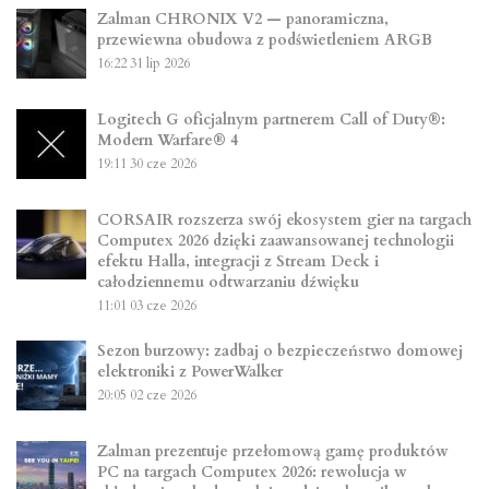
Zalman CHRONIX V2 — panoramiczna,
przewiewna obudowa z podświetleniem ARGB
16:22
31 lip 2026
Logitech G oficjalnym partnerem Call of Duty®:
Modern Warfare® 4
19:11
30 cze 2026
CORSAIR rozszerza swój ekosystem gier na targach
Computex 2026 dzięki zaawansowanej technologii
efektu Halla, integracji z Stream Deck i
całodziennemu odtwarzaniu dźwięku
11:01
03 cze 2026
Sezon burzowy: zadbaj o bezpieczeństwo domowej
elektroniki z PowerWalker
20:05
02 cze 2026
Zalman prezentuje przełomową gamę produktów
PC na targach Computex 2026: rewolucja w