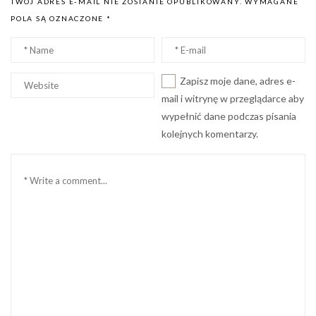
TWÓJ ADRES E-MAIL NIE ZOSTANIE OPUBLIKOWANY.
WYMAGANE
POLA SĄ OZNACZONE
*
Nazwa
Email
*
*
Witryna
Zapisz moje dane, adres e-
internetowa
mail i witrynę w przeglądarce aby
wypełnić dane podczas pisania
kolejnych komentarzy.
Komentarz