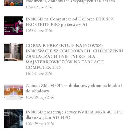
chłodzeniu, obudowach i wydajnych zasilaczach
10:44
02 cze 2026
INNO3D na Computex: od GeForce RTX 5090
FROSTBITE PRO po serwery AI
19:58
01 cze 2026
CORSAIR PREZENTUJE NAJNOWSZE
INNOWACJE W OBUDOWACH, CHŁODZENIU,
ZASILACZACH I NIE TYLKO DLA
MAJSTERKOWICZÓW NA TARGACH
COMPUTEX 2026
11:10
01 cze 2026
Zalman ZM-MF916 — dodatkowy ekran na biurko i
do obudowy
10:42
29 maja 2026
INNO3D prezentuje serwer NVIDIA MGX 4U GPU
dla rozwiązań AI i HPC
10:34
29 maja 2026