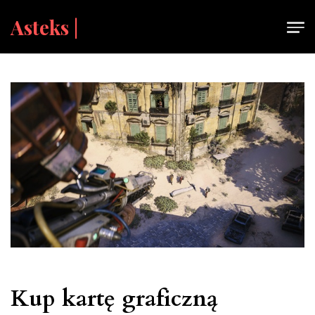
Skip
Asteks |
to
content
Kup kartę graficzną