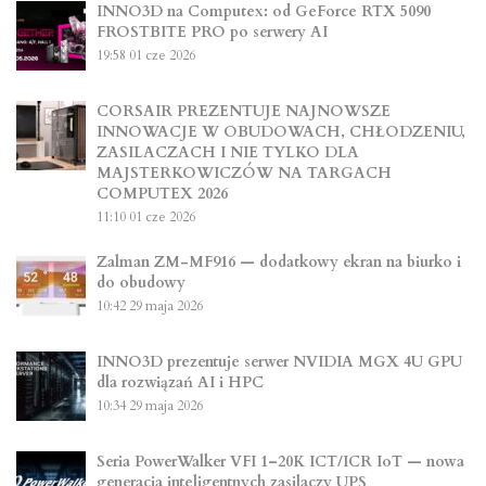
INNO3D na Computex: od GeForce RTX 5090
FROSTBITE PRO po serwery AI
19:58
01 cze 2026
CORSAIR PREZENTUJE NAJNOWSZE
INNOWACJE W OBUDOWACH, CHŁODZENIU,
ZASILACZACH I NIE TYLKO DLA
MAJSTERKOWICZÓW NA TARGACH
COMPUTEX 2026
11:10
01 cze 2026
Zalman ZM-MF916 — dodatkowy ekran na biurko i
do obudowy
10:42
29 maja 2026
INNO3D prezentuje serwer NVIDIA MGX 4U GPU
dla rozwiązań AI i HPC
10:34
29 maja 2026
Seria PowerWalker VFI 1–20K ICT/ICR IoT — nowa
generacja inteligentnych zasilaczy UPS