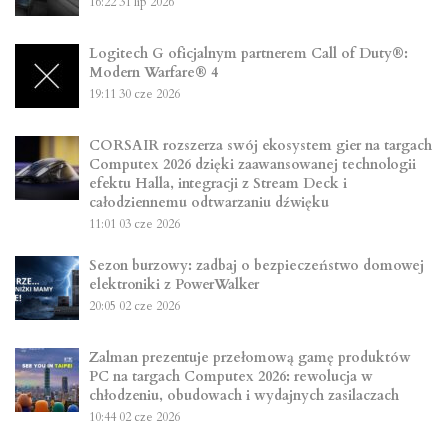
16:22
31 lip 2026
Logitech G oficjalnym partnerem Call of Duty®:
Modern Warfare® 4
19:11
30 cze 2026
CORSAIR rozszerza swój ekosystem gier na targach
Computex 2026 dzięki zaawansowanej technologii
efektu Halla, integracji z Stream Deck i
całodziennemu odtwarzaniu dźwięku
11:01
03 cze 2026
Sezon burzowy: zadbaj o bezpieczeństwo domowej
elektroniki z PowerWalker
20:05
02 cze 2026
Zalman prezentuje przełomową gamę produktów
PC na targach Computex 2026: rewolucja w
chłodzeniu, obudowach i wydajnych zasilaczach
10:44
02 cze 2026