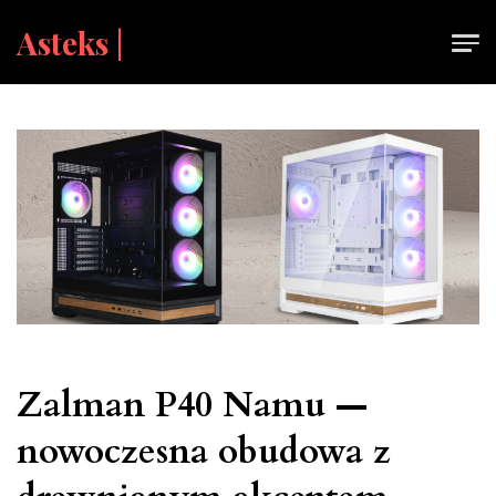
Skip
Asteks |
to
content
Zalman P40 Namu —
nowoczesna obudowa z