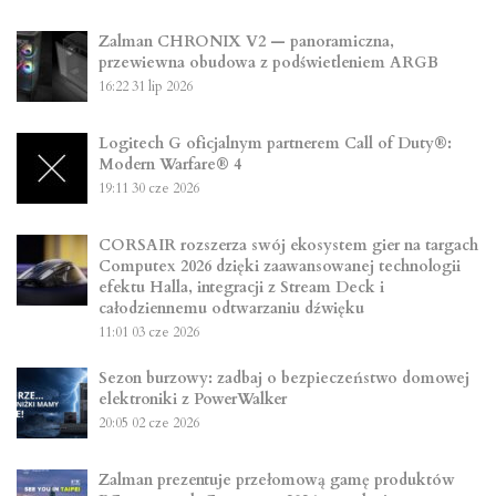
Zalman CHRONIX V2 — panoramiczna,
przewiewna obudowa z podświetleniem ARGB
16:22
31 lip 2026
Logitech G oficjalnym partnerem Call of Duty®:
Modern Warfare® 4
19:11
30 cze 2026
CORSAIR rozszerza swój ekosystem gier na targach
Computex 2026 dzięki zaawansowanej technologii
efektu Halla, integracji z Stream Deck i
całodziennemu odtwarzaniu dźwięku
11:01
03 cze 2026
Sezon burzowy: zadbaj o bezpieczeństwo domowej
elektroniki z PowerWalker
20:05
02 cze 2026
Zalman prezentuje przełomową gamę produktów