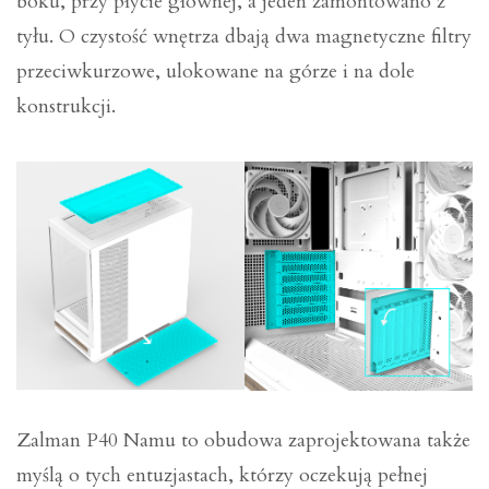
boku, przy płycie głównej, a jeden zamontowano z
tyłu. O czystość wnętrza dbają dwa magnetyczne filtry
przeciwkurzowe, ulokowane na górze i na dole
konstrukcji.
Zalman P40 Namu to obudowa zaprojektowana także
myślą o tych entuzjastach, którzy oczekują pełnej