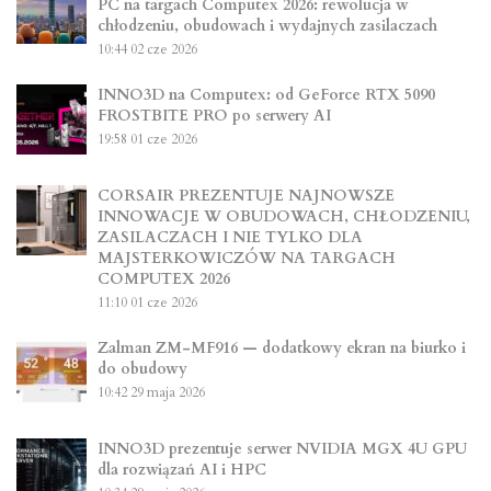
PC na targach Computex 2026: rewolucja w
chłodzeniu, obudowach i wydajnych zasilaczach
10:44
02 cze 2026
INNO3D na Computex: od GeForce RTX 5090
FROSTBITE PRO po serwery AI
19:58
01 cze 2026
CORSAIR PREZENTUJE NAJNOWSZE
INNOWACJE W OBUDOWACH, CHŁODZENIU,
ZASILACZACH I NIE TYLKO DLA
MAJSTERKOWICZÓW NA TARGACH
COMPUTEX 2026
11:10
01 cze 2026
Zalman ZM-MF916 — dodatkowy ekran na biurko i
do obudowy
10:42
29 maja 2026
INNO3D prezentuje serwer NVIDIA MGX 4U GPU
dla rozwiązań AI i HPC