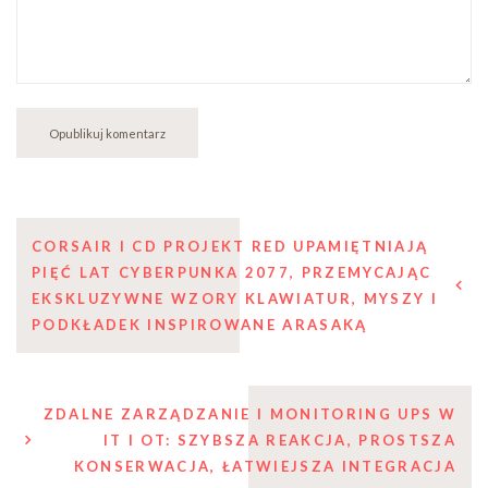
Nawigacja
CORSAIR I CD PROJEKT RED UPAMIĘTNIAJĄ
PIĘĆ LAT CYBERPUNKA 2077, PRZEMYCAJĄC
wpisu
EKSKLUZYWNE WZORY KLAWIATUR, MYSZY I
PODKŁADEK INSPIROWANE ARASAKĄ
ZDALNE ZARZĄDZANIE I MONITORING UPS W
IT I OT: SZYBSZA REAKCJA, PROSTSZA
KONSERWACJA, ŁATWIEJSZA INTEGRACJA