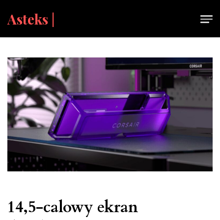
Skip
Asteks |
to
content
14,5-calowy ekran