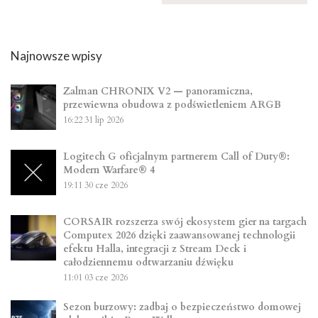
Najnowsze wpisy
Zalman CHRONIX V2 — panoramiczna,
przewiewna obudowa z podświetleniem ARGB
16:22
31 lip 2026
Logitech G oficjalnym partnerem Call of Duty®:
Modern Warfare® 4
19:11
30 cze 2026
CORSAIR rozszerza swój ekosystem gier na targach
Computex 2026 dzięki zaawansowanej technologii
efektu Halla, integracji z Stream Deck i
całodziennemu odtwarzaniu dźwięku
11:01
03 cze 2026
Sezon burzowy: zadbaj o bezpieczeństwo domowej