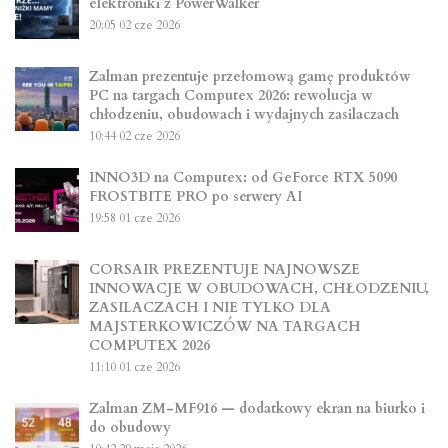
elektroniki z PowerWalker
20:05
02 cze 2026
Zalman prezentuje przełomową gamę produktów
PC na targach Computex 2026: rewolucja w
chłodzeniu, obudowach i wydajnych zasilaczach
10:44
02 cze 2026
INNO3D na Computex: od GeForce RTX 5090
FROSTBITE PRO po serwery AI
19:58
01 cze 2026
CORSAIR PREZENTUJE NAJNOWSZE
INNOWACJE W OBUDOWACH, CHŁODZENIU,
ZASILACZACH I NIE TYLKO DLA
MAJSTERKOWICZÓW NA TARGACH
COMPUTEX 2026
11:10
01 cze 2026
Zalman ZM-MF916 — dodatkowy ekran na biurko i
do obudowy