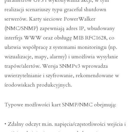
parametrów UPS i wykonywania akcji, w tym
realizacji scenariuszy typu graceful shutdown
serwerów. Karty sieciowe PowerWalker
(NMC/SNMP) zapewniają adres IP, wbudowany
interfejs WWW oraz obsługę MIB RFC1628, co
ułatwia współpracę z systemami monitoringu (np.
wizualizacje, mapy, alarmy) i umożliwia wysyłanie
trapów/alertów. Wersja SNMPv3 wprowadza
uwierzytelnianie i szyfrowanie, rekomendowane w
środowiskach produkcyjnych.
Typowe możliwości kart SNMP/NMC obejmują:
• Zdalny odczyt m.in. napięcia/częstotliwości wejścia i