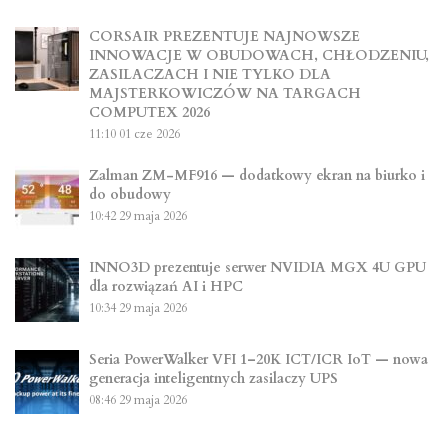
CORSAIR PREZENTUJE NAJNOWSZE
INNOWACJE W OBUDOWACH, CHŁODZENIU,
ZASILACZACH I NIE TYLKO DLA
MAJSTERKOWICZÓW NA TARGACH
COMPUTEX 2026
11:10
01 cze 2026
Zalman ZM-MF916 — dodatkowy ekran na biurko i
do obudowy
10:42
29 maja 2026
INNO3D prezentuje serwer NVIDIA MGX 4U GPU
dla rozwiązań AI i HPC
10:34
29 maja 2026
Seria PowerWalker VFI 1–20K ICT/ICR IoT — nowa
generacja inteligentnych zasilaczy UPS
08:46
29 maja 2026