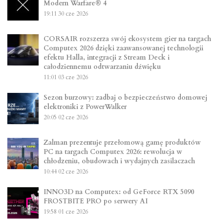
Modern Warfare® 4
19:11
30 cze 2026
CORSAIR rozszerza swój ekosystem gier na targach
Computex 2026 dzięki zaawansowanej technologii
efektu Halla, integracji z Stream Deck i
całodziennemu odtwarzaniu dźwięku
11:01
03 cze 2026
Sezon burzowy: zadbaj o bezpieczeństwo domowej
elektroniki z PowerWalker
20:05
02 cze 2026
Zalman prezentuje przełomową gamę produktów
PC na targach Computex 2026: rewolucja w
chłodzeniu, obudowach i wydajnych zasilaczach
10:44
02 cze 2026
INNO3D na Computex: od GeForce RTX 5090
FROSTBITE PRO po serwery AI
19:58
01 cze 2026