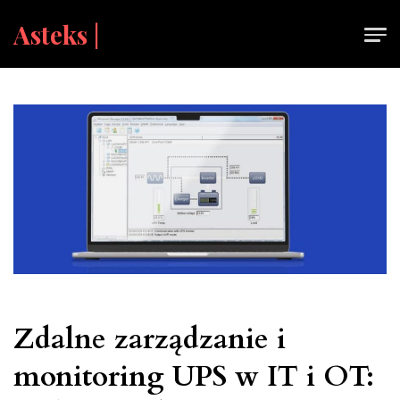
Skip
Asteks |
to
content
Zdalne zarządzanie i
monitoring UPS w IT i OT: