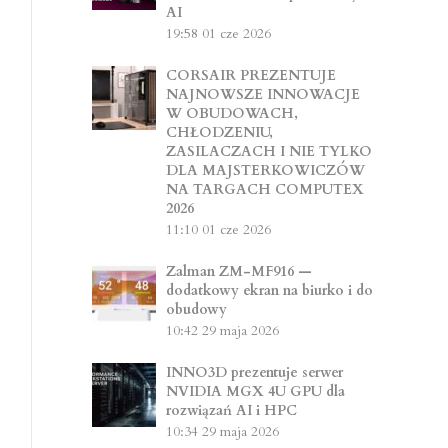
AI
19:58
01 cze 2026
CORSAIR PREZENTUJE
NAJNOWSZE INNOWACJE
W OBUDOWACH,
CHŁODZENIU,
ZASILACZACH I NIE TYLKO
DLA MAJSTERKOWICZÓW
NA TARGACH COMPUTEX
2026
11:10
01 cze 2026
Zalman ZM-MF916 —
dodatkowy ekran na biurko i do
obudowy
10:42
29 maja 2026
INNO3D prezentuje serwer
NVIDIA MGX 4U GPU dla
rozwiązań AI i HPC
10:34
29 maja 2026