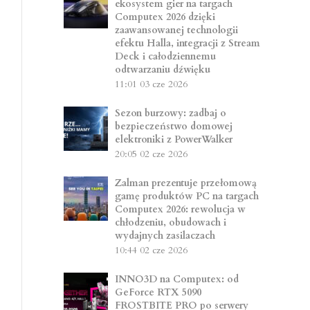
ekosystem gier na targach
Computex 2026 dzięki
zaawansowanej technologii
efektu Halla, integracji z Stream
Deck i całodziennemu
odtwarzaniu dźwięku
11:01
03 cze 2026
Sezon burzowy: zadbaj o
bezpieczeństwo domowej
elektroniki z PowerWalker
20:05
02 cze 2026
Zalman prezentuje przełomową
gamę produktów PC na targach
Computex 2026: rewolucja w
chłodzeniu, obudowach i
wydajnych zasilaczach
10:44
02 cze 2026
INNO3D na Computex: od
GeForce RTX 5090
FROSTBITE PRO po serwery