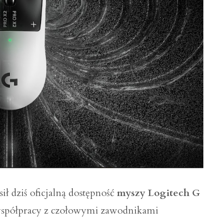
ił dziś oficjalną dostępność
myszy Logitech G
współpracy z czołowymi zawodnikami