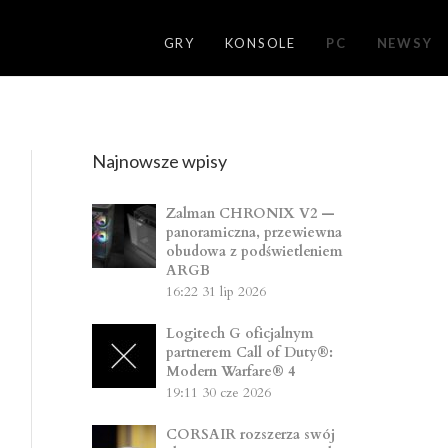
GRY
KONSOLE
PC
NEWSY
Najnowsze wpisy
Zalman CHRONIX V2 —
panoramiczna, przewiewna
obudowa z podświetleniem
ARGB
16:22
31 lip 2026
Logitech G oficjalnym
partnerem Call of Duty®:
Modern Warfare® 4
19:11
30 cze 2026
CORSAIR rozszerza swój