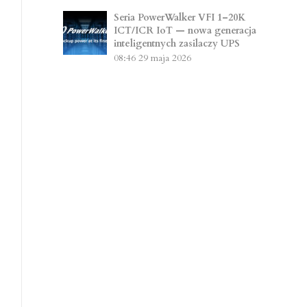
Seria PowerWalker VFI 1–20K
ICT/ICR IoT — nowa generacja
inteligentnych zasilaczy UPS
08:46
29 maja 2026